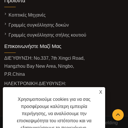
Προϊόντα
Κοπτικές Μηχανές
Γραμμές συγκόλλησης δοκών
Γραμμές συγκόλλησης στήλης κουτιού
Επικοινωνήστε Μαζί Μας
ΔΙΕΎΘΥΝΣΗ: No.337, 7th Xingci Road,
Hangzhou Bay New Area, Ningbo,
P.R.China
ΗΛΕΚΤΡΟΝΙΚΗ ΔΙΕΥΘΥΝΣΗ:
export@jinfeng-weldcut.com
X
Χρησιμοποιούμε cookies για να σας
ΦΑΞ: +86-574-63487678
προσφέρουμε καλύτερη εμπειρία
ΤΗΛ:
+86-574-63487698
περιήγησης, να αναλύσουμε την
επισκεψιμότητα του ιστότοπου και να
Πνευματικά δικαιώματα © 2022 Ningbo JinFeng Welding
εξατομικεύσουμε το περιεχόμενο.