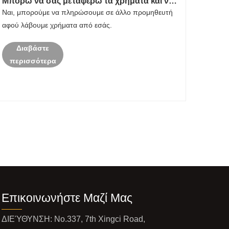
Μπορώ να σας μεταφέρω τα χρήματα και να
τα πληρώσετε σε άλλο προμηθευτή;
Ναι, μπορούμε να πληρώσουμε σε άλλο προμηθευτή
αφού λάβουμε χρήματα από εσάς.
Διαβάστε
περισσότερα
Επικοινωνήστε Μαζί Μας
ΔΙΕΎΘΥΝΣΗ: No.337, 7th Xingci Road,