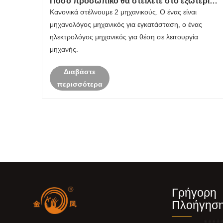
Πόσο προσωπικό θα στείλετε στο εξωτερικό
για την εγκατάσταση του εξοπλισμού;
Κανονικά στέλνουμε 2 μηχανικούς. Ο ένας είναι
μηχανολόγος μηχανικός για εγκατάσταση, ο ένας
ηλεκτρολόγος μηχανικός για θέση σε λειτουργία
μηχανής.
Διαβάστε
περισσότερα
Γρήγορη
Πλοήγησ