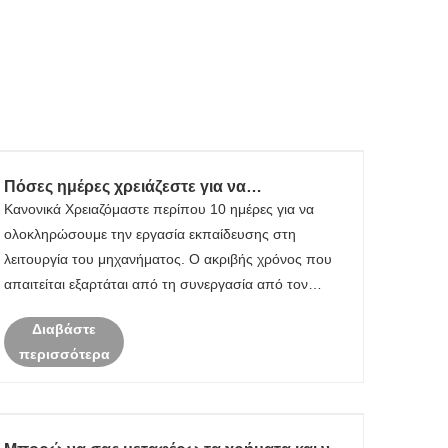
Πόσες ημέρες χρειάζεστε για να
ολοκληρώσετε την εκπαίδευση του
Κανονικά Χρειαζόμαστε περίπου 10 ημέρες για να
προσωπικού από τον Τελικό Χρήστη;
ολοκληρώσουμε την εργασία εκπαίδευσης στη
λειτουργία του μηχανήματος. Ο ακριβής χρόνος που
απαιτείται εξαρτάται από τη συνεργασία από τον
Τελικό Χρήστη.
Διαβάστε
περισσότερα