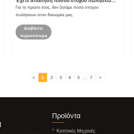
Έχετε απαίτηση ποσού στόχου πωλήσεων
στον διανομέα σας;
Για το πρώτο έτος, δεν ζητάμε ποσό στόχου
πωλήσεων στον διανομέα μας.
Διαβάστε
περισσότερα
<
1
2
3
4
5
...
7
>
Προϊόντα
η
Κοπτικές Μηχανές