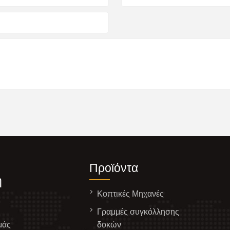
Προϊόντα
η
Κοπτικές Μηχανές
Γραμμές συγκόλλησης
μάς
δοκών