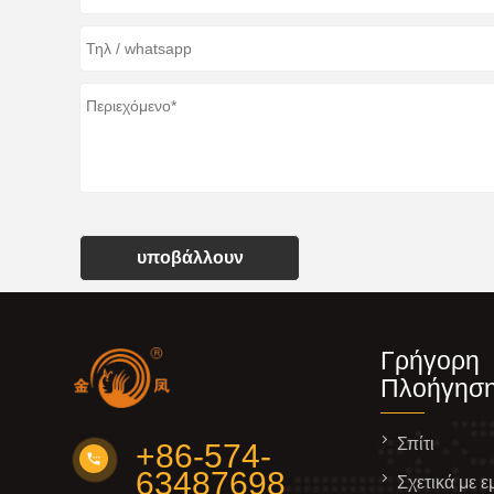
υποβάλλουν
Γρήγορη
Πλοήγησ
Σπίτι
+86-574-
63487698
Σχετικά με ε