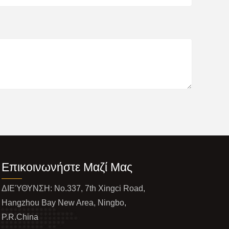
Επικοινωνήστε Μαζί Μας
ΔΙΕΎΘΥΝΣΗ: No.337, 7th Xingci Road,
Hangzhou Bay New Area, Ningbo,
P.R.China