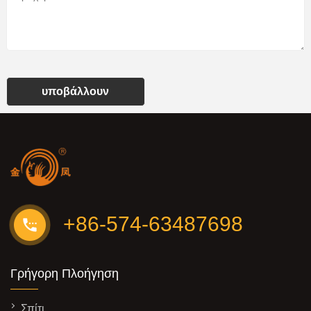
υποβάλλουν
+86-574-63487698
Γρήγορη Πλοήγηση
Σπίτι