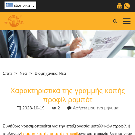
ελληνικά
Σπίτι
>
Νέα
>
Βιομηχανικά Νέα
Χαρακτηριστικά της γραμμής κοπής
προφίλ ρομπότ
2023-10-19
2
Αφήστε μου ένα μήνυμα
Συνήθως χρησιμοποιείται για την επεξεργασία μεταλλικών προφίλ ή
σωλήνων
Γραμμή κοπής ρομπότ προφίλ
έχει μια ποικιλία λειτουργιών