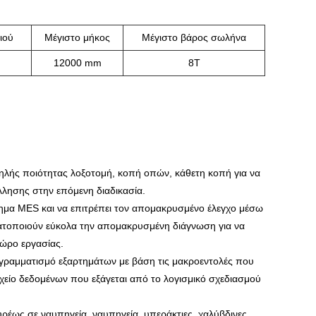
ιού
Μέγιστο μήκος
Μέγιστο βάρος σωλήνα
12000 mm
8Τ
λής ποιότητας λοξοτομή, κοπή οπών, κάθετη κοπή για να
όλλησης στην επόμενη διαδικασία.
μα MES και να επιτρέπει τον απομακρυσμένο έλεγχο μέσω
ατοποιούν εύκολα την απομακρυσμένη διάγνωση για να
χώρο εργασίας.
ρογραμματισμό εξαρτημάτων με βάση τις μακροεντολές που
χείο δεδομένων που εξάγεται από το λογισμικό σχεδιασμού
υρέως σε ναυπηγεία, ναυπηγεία, υπεράκτιες, χαλύβδινες