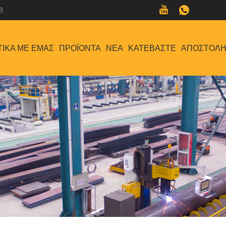
8
ΤΙΚΆ ΜΕ ΕΜΆΣ
ΠΡΟΪΌΝΤΑ
ΝΈΑ
ΚΑΤΕΒΆΣΤΕ
ΑΠΟΣΤΟΛΉ