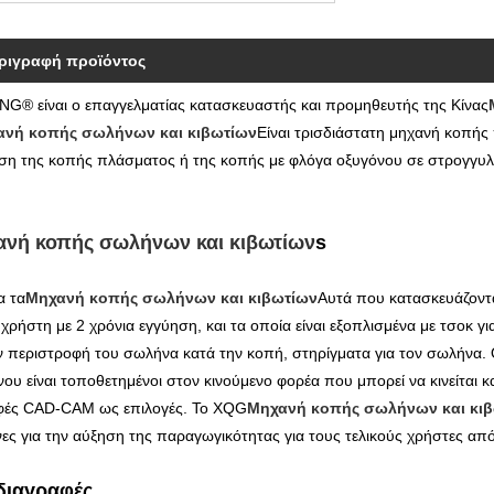
ριγραφή προϊόντος
NG® είναι ο επαγγελματίας κατασκευαστής και προμηθευτής της Κίνας
ανή κοπής σωλήνων και κιβωτίων
Είναι τρισδιάστατη μηχανή κοπή
εση της κοπής πλάσματος ή της κοπής με φλόγα οξυγόνου σε στρογγυ
νή κοπής σωλήνων και κιβωτίων
s
α τα
Μηχανή κοπής σωλήνων και κιβωτίων
Αυτά που κατασκευάζον
 χρήστη με 2 χρόνια εγγύηση, και τα οποία είναι εξοπλισμένα με τσοκ 
ην περιστροφή του σωλήνα κατά την κοπή, στηρίγματα για τον σωλήνα
ου είναι τοποθετημένοι στον κινούμενο φορέα που μπορεί να κινείται 
φές CAD-CAM ως επιλογές. Το XQG
Μηχανή κοπής σωλήνων και κι
ες για την αύξηση της παραγωγικότητας για τους τελικούς χρήστες από 
διαγραφές