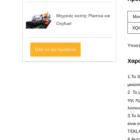
Μηχανές κοπής Plamsa και
Μο
Oxyfuel
XQG
Υποστ
Όλα τα νέα προϊόντα
Χαρα
1.Το 
μειώσε
2. Το
της π
λύσου
3.Το 
είναι
TEKLA
4.Αυτ