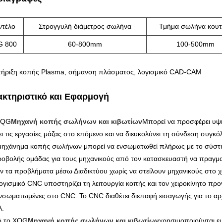
ντέλο
Στρογγυλή διάμετρος σωλήνα
Τμήμα σωλήνα κουτ
 800
60-800mm
100-500mm
ήριξη κοπής Plasma, σήμανση πλάσματος, λογισμικό CAD-CAM
κτηριστικό και Εφαρμογή
XQG
Μηχανή κοπής σωλήνων και κιβωτίων
Μπορεί να προσφέρει υψη
ι τις εργασίες μάζας στο επόμενο και να διευκολύνει τη σύνδεση συγκ
 μηχάνημα κοπής σωλήνων μπορεί να ενσωματωθεί πλήρως με το σύστη
ροβολής ομάδας για τους μηχανικούς από τον κατασκευαστή να πραγμ
ν τα προβλήματα μέσω Διαδικτύου χωρίς να στείλουν μηχανικούς στο 
λογισμικό CNC υποστηρίζει τη λειτουργία κοπής και τον χειροκίνητο π
 ενσωματωμένες στο CNC. Το CNC διαθέτει διεπαφή εισαγωγής για το αρ
.
ό το XQG
Μηχανή κοπής σωλήνων και κιβωτίων
χρησιμοποιούνται ε