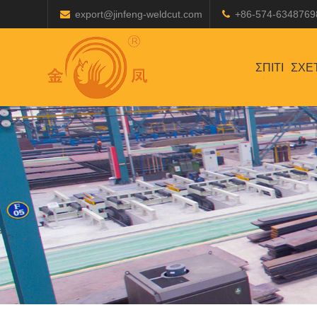
export@jinfeng-weldcut.com
+86-574-6348769
ΣΠΊΤΙ
ΣΧΕ