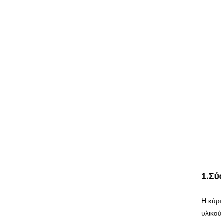
1.Σύ
Η κύρ
υλικού