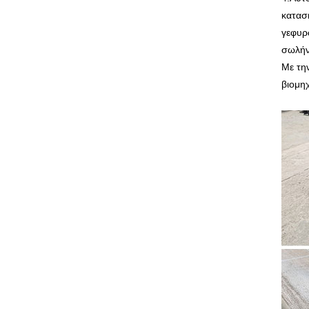
κατασ
γεφυρ
σωλήν
Με τη
βιομη