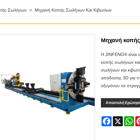
πής Σωλήνων
>
Μηχανή Κοπής Σωλήνων Και Κιβωτίων
Μηχανή κοπής
Η JINFENG® είναι 
κοπής σωλήνων και 
σωλήνων και κιβωτ
απόδοσης 3D για τ
οξυγόνου σε στρογ
Αποστολή Ερώτησ
Facebook
X
Wh