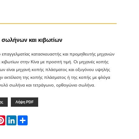
 σωλήνων και κιβωτίων
ο επαγγελματίας κατασκευαστής και προμηθευτής μηχανών
κιβωτίων στην Κίνα με προσιτή τιμή. Οι μηχανές κοπής
ίων είναι μηχανή κοπής πλάσματος και οξυγόνου υψηλής
ην εκτέλεση της κοπής πλάσματος ή της κοπής με φλόγα
γυλό σωλήνα και τετράγωνο, ορθογώνιο σωλήνα.
ης
Λήψη PDF
atsApp
Pinterest
LinkedIn
Share