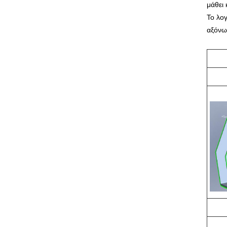
μάθει 
Το λο
αξόνω