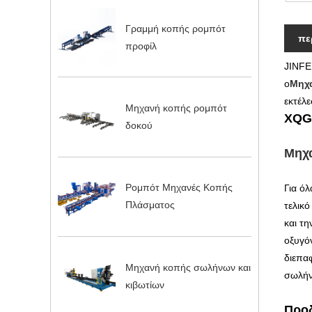
Γραμμή κοπής ρομπότ
πε
προφίλ
JINFE
ο
Μηχ
εκτέλ
Μηχανή κοπής ρομπότ
XQG
δοκού
Μηχα
Ρομπότ Μηχανές Κοπής
Για όλ
Πλάσματος
τελικό
και τ
οξυγόν
διεπα
Μηχανή κοπής σωλήνων και
σωλήν
κιβωτίων
Προ