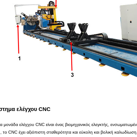
στημα ελέγχου CNC
ια μονάδα ελέγχου CNC είναι ένας βιομηχανικός ελεγκτής, ενσωματωμέ
, το CNC έχει αξιόπιστη σταθερότητα και εύκολη και βολική καλωδίωση. 